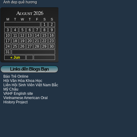
Ảnh đẹp quê hương
August 2026
M
T
W
T
F
S
S
1
2
3
4
5
6
7
8
9
10
11
12
13
14
15
16
17
18
19
20
21
22
23
24
25
26
27
28
29
30
31
« Jun
Links đến Blogs Bạn
Báo Trẻ Online
Hội Văn Hóa Khoa Học
Liên Hội Sinh Viên Việt Nam Bắc
Mỹ Châu
VAHF English site
Vietnamese American Oral
History Project