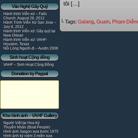
tôi […]
Văn Nghệ Gây Quỹ
Hành trình Viễn xứ – Falls
Church, August 26, 2012
└ Tags:
Galang
,
Guam
,
Phạm Diễm
Hành Trình Viễn Xứ San Jose –
July 8, 2012
Hành trình Viễn xứ: Gây quỹ tại
New Orlean
Hành trình Viễn xứ: VAHF-
Houston, Texas
Nỗi Lòng Người đi – Austin 2008
Sinh hoạt Cộng đồng
VAHF – Sinh Hoạt Cộng Đồng
Donation by Paypal
Error! Missing PayPal API
credentials. Please configure
the PayPal API credentials by
going to the settings menu of
this plugin.
Kho hình ảnh – VAHF Gallery
Người Việt tại Hoa Kỳ
Thuyền Nhân (Boat People)
Hình ảnh Saigon xưa trước 1975
Hình ảnh kỷ niệm 3 miền xưa