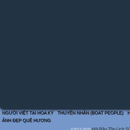
NGƯỜI VIỆT TẠI HOA KỲ
THUYỀN NHÂN (BOAT PEOPLE)
H
ẢNH ĐẸP QUÊ HƯƠNG
Hội Bảo Tồn Lịch S
©2012-2025