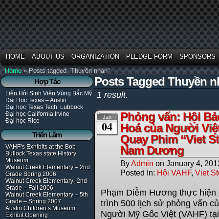
HOME
ABOUT US
ORGANIZATION
PLEDGE FORM
SPONSORS
Home
»
Posts tagged "Thuyền nhân"
Posts Tagged Thuyền n
Hợp Tác
Liên Hội Sinh Viên Vùng Bắc Mỹ
1 result.
Đại Học Texas – Austin
Đại học Texas Tech, Lubbock
Phỏng vấn: Hội Bả
Đại học California Irvine
Jan
Đại học Rice
04
Hoá của Người Việ
Triển Lãm
Quay Phim “Viet S
VAHF’s Exhibits at the Bob
Nam Dương
Bullock Texas state History
Museum
By
Admin
on
January 4, 201
Walnut Creek Elementary – 2nd
Posted In:
Hội VAHF
,
Viet St
Grade Spring 2006
Walnut Creek Elementary- 2nd
Grade – Fall 2006
Phạm Diễm Hương thực hiện S
Walnut Creek Elementary – 5th
Grade – Spring 2007
trình 500 lịch sử phỏng vấn 
Austin Children’s Museum
Người Mỹ Gốc Việt (VAHF) tạ
Exhibit Opening