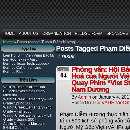
HOME
ABOUT US
ORGANIZATION
PLEDGE FORM
SPONSORS
Home
»
Posts tagged "Phạm Diễm Hương"
Posts Tagged Phạm Di
Hợp Tác
Liên Hội Sinh Viên Vùng Bắc Mỹ
1 result.
Đại Học Texas – Austin
Đại học Texas Tech, Lubbock
Phỏng vấn: Hội Bả
Đại học California Irvine
Jan
Đại học Rice
04
Hoá của Người Việ
Triển Lãm
Quay Phim “Viet S
VAHF’s Exhibits at the Bob
Nam Dương
Bullock Texas state History
Museum
By
Admin
on
January 4, 201
Walnut Creek Elementary – 2nd
Posted In:
Hội VAHF
,
Viet St
Grade Spring 2006
Walnut Creek Elementary- 2nd
Grade – Fall 2006
Phạm Diễm Hương thực hiện S
Walnut Creek Elementary – 5th
Grade – Spring 2007
trình 500 lịch sử phỏng vấn 
Austin Children’s Museum
Người Mỹ Gốc Việt (VAHF) tạ
Exhibit Opening