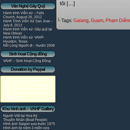
tôi […]
Văn Nghệ Gây Quỹ
Hành trình Viễn xứ – Falls
Church, August 26, 2012
└ Tags:
Galang
,
Guam
,
Phạm Diễm
Hành Trình Viễn Xứ San Jose –
July 8, 2012
Hành trình Viễn xứ: Gây quỹ tại
New Orlean
Hành trình Viễn xứ: VAHF-
Houston, Texas
Nỗi Lòng Người đi – Austin 2008
Sinh hoạt Cộng đồng
VAHF – Sinh Hoạt Cộng Đồng
Donation by Paypal
Error! Missing PayPal API
credentials. Please configure
the PayPal API credentials by
going to the settings menu of
this plugin.
Kho hình ảnh – VAHF Gallery
Người Việt tại Hoa Kỳ
Thuyền Nhân (Boat People)
Hình ảnh Saigon xưa trước 1975
Hình ảnh kỷ niệm 3 miền xưa