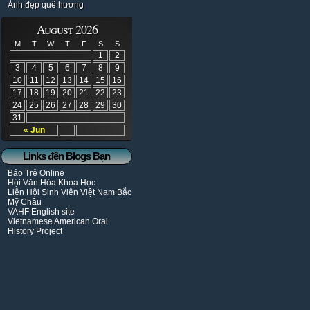
Ảnh đẹp quê hương
August 2026
M
T
W
T
F
S
S
1
2
3
4
5
6
7
8
9
10
11
12
13
14
15
16
17
18
19
20
21
22
23
24
25
26
27
28
29
30
31
« Jun
Links đến Blogs Bạn
Báo Trẻ Online
Hội Văn Hóa Khoa Học
Liên Hội Sinh Viên Việt Nam Bắc
Mỹ Châu
VAHF English site
Vietnamese American Oral
History Project