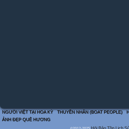
NGƯỜI VIỆT TẠI HOA KỲ
THUYỀN NHÂN (BOAT PEOPLE)
H
ẢNH ĐẸP QUÊ HƯƠNG
Hội Bảo Tồn Lịch S
©2012-2025