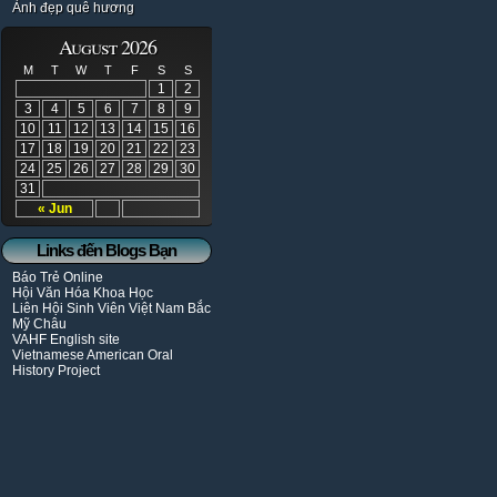
Ảnh đẹp quê hương
August 2026
M
T
W
T
F
S
S
1
2
3
4
5
6
7
8
9
10
11
12
13
14
15
16
17
18
19
20
21
22
23
24
25
26
27
28
29
30
31
« Jun
Links đến Blogs Bạn
Báo Trẻ Online
Hội Văn Hóa Khoa Học
Liên Hội Sinh Viên Việt Nam Bắc
Mỹ Châu
VAHF English site
Vietnamese American Oral
History Project