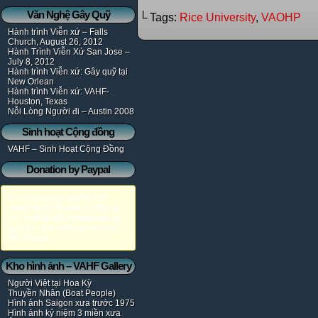
Văn Nghệ Gây Quỹ
└ Tags:
Rice University
,
VAOHP
Hành trình Viễn xứ – Falls
Church, August 26, 2012
Hành Trình Viễn Xứ San Jose –
July 8, 2012
Hành trình Viễn xứ: Gây quỹ tại
New Orlean
Hành trình Viễn xứ: VAHF-
Houston, Texas
Nỗi Lòng Người đi – Austin 2008
Sinh hoạt Cộng đồng
VAHF – Sinh Hoạt Cộng Đồng
Donation by Paypal
Error! Missing PayPal API
credentials. Please configure
the PayPal API credentials by
going to the settings menu of
this plugin.
Kho hình ảnh – VAHF Gallery
Người Việt tại Hoa Kỳ
Thuyền Nhân (Boat People)
Hình ảnh Saigon xưa trước 1975
Hình ảnh kỷ niệm 3 miền xưa