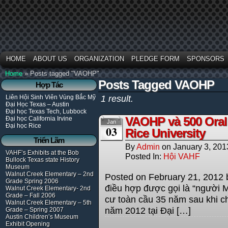
HOME
ABOUT US
ORGANIZATION
PLEDGE FORM
SPONSORS
Home
»
Posts tagged "VAOHP"
Posts Tagged VAOHP
Hợp Tác
Liên Hội Sinh Viên Vùng Bắc Mỹ
1 result.
Đại Học Texas – Austin
Đại học Texas Tech, Lubbock
VAOHP và 500 Oral H
Đại học California Irvine
Jan
Đại học Rice
03
Rice University
Triển Lãm
By
Admin
on
January 3, 201
VAHF’s Exhibits at the Bob
Posted In:
Hội VAHF
Bullock Texas state History
Museum
Walnut Creek Elementary – 2nd
Posted on February 21, 2012
Grade Spring 2006
điều hợp được gọi là “người M
Walnut Creek Elementary- 2nd
Grade – Fall 2006
cư toàn cầu 35 năm sau khi ch
Walnut Creek Elementary – 5th
năm 2012 tại Đại […]
Grade – Spring 2007
Austin Children’s Museum
Exhibit Opening