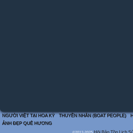
NGƯỜI VIỆT TẠI HOA KỲ
THUYỀN NHÂN (BOAT PEOPLE)
H
ẢNH ĐẸP QUÊ HƯƠNG
Hội Bảo Tồn Lịch S
©2012-2025