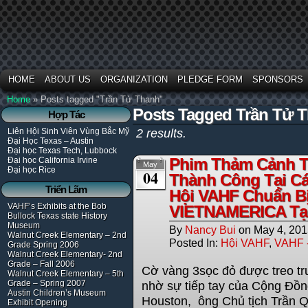
HOME
ABOUT US
ORGANIZATION
PLEDGE FORM
SPONSORS
Home
»
Posts tagged "Trần Tử Thanh"
Posts Tagged Trần Tử 
Hợp Tác
Liên Hội Sinh Viên Vùng Bắc Mỹ
2 results.
Đại Học Texas – Austin
Đại học Texas Tech, Lubbock
Phim Thảm Cảnh T
Đại học California Irvine
May
Đại học Rice
04
Thành Công Tại Cá
Triển Lãm
Hội VAHF Chuẩn Bị
VAHF’s Exhibits at the Bob
VIETNAMERICA Tại
Bullock Texas state History
Museum
By
Nancy Bui
on
May 4, 20
Walnut Creek Elementary – 2nd
Posted In:
Hội VAHF
,
VAHF 
Grade Spring 2006
Walnut Creek Elementary- 2nd
Grade – Fall 2006
Cờ vàng 3sọc đỏ được treo trư
Walnut Creek Elementary – 5th
Grade – Spring 2007
nhờ sự tiếp tay của Cộng Đồn
Austin Children’s Museum
Houston, ông Chủ tịch Trần 
Exhibit Opening