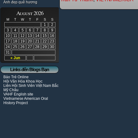
Ảnh đẹp quê hương
August 2026
M
T
W
T
F
S
S
1
2
3
4
5
6
7
8
9
10
11
12
13
14
15
16
17
18
19
20
21
22
23
24
25
26
27
28
29
30
31
« Jun
Links đến Blogs Bạn
Báo Trẻ Online
Hội Văn Hóa Khoa Học
Liên Hội Sinh Viên Việt Nam Bắc
Mỹ Châu
VAHF English site
Vietnamese American Oral
History Project