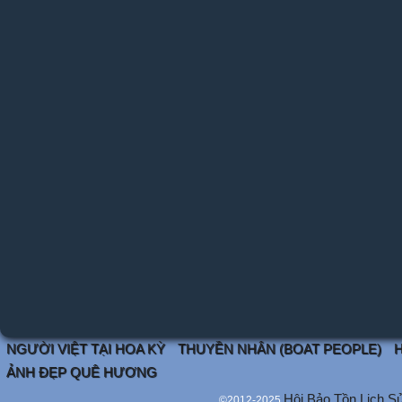
NGƯỜI VIỆT TẠI HOA KỲ
THUYỀN NHÂN (BOAT PEOPLE)
H
ẢNH ĐẸP QUÊ HƯƠNG
Hội Bảo Tồn Lịch S
©2012-2025