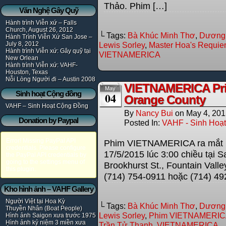
Thảo. Phim […]
Văn Nghệ Gây Quỹ
Hành trình Viễn xứ – Falls
Church, August 26, 2012
└ Tags:
Bà Khúc Minh Thơ
,
Dương 
Hành Trình Viễn Xứ San Jose –
July 8, 2012
Lewis Sorley
,
Master Hoa's Requi
Hành trình Viễn xứ: Gây quỹ tại
VIETNAMERICA
New Orlean
Hành trình Viễn xứ: VAHF-
Houston, Texas
Nỗi Lòng Người đi – Austin 2008
VIETNAMERICA Priv
May
Sinh hoạt Cộng đồng
04
Orange County
VAHF – Sinh Hoạt Cộng Đồng
By
Nancy Bui
on
May 4, 20
Donation by Paypal
Posted In:
VAHF - Sinh Hoạ
Error! Missing PayPal API
Phim VIETNAMERICA ra mắt l
credentials. Please configure
17/5/2015 lúc 3:00 chiều tại 
the PayPal API credentials by
going to the settings menu of
Brookhurst St., Fountain Vall
this plugin.
(714) 754-0911 hoặc (714
Kho hình ảnh – VAHF Gallery
Người Việt tại Hoa Kỳ
└ Tags:
Bà Khúc Minh Thơ
,
Dương 
Thuyền Nhân (Boat People)
Lewis Sorley
,
Phim VIETNAMERICA
Hình ảnh Saigon xưa trước 1975
Hình ảnh kỷ niệm 3 miền xưa
Trần Tử Thanh
,
VIETNAMERICA