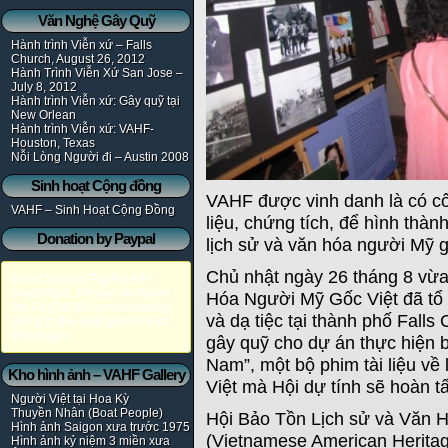
Văn Nghệ Gây Quỹ
Hành trình Viễn xứ – Falls
Church, August 26, 2012
Hành Trình Viễn Xứ San Jose –
July 8, 2012
Hành trình Viễn xứ: Gây quỹ tại
New Orlean
Hành trình Viễn xứ: VAHF-
Houston, Texas
Nỗi Lòng Người đi – Austin 2008
Sinh hoạt Cộng đồng
VAHF được vinh danh là có côn
VAHF – Sinh Hoạt Cộng Đồng
liệu, chứng tích, để hình thà
Donation by Paypal
lịch sử và văn hóa người Mỹ g
Chủ nhật ngày 26 tháng 8 vừa
Error! Missing PayPal API
credentials. Please configure
Hóa Người Mỹ Gốc Việt đã tổ 
the PayPal API credentials by
và dạ tiệc tại thành phố Fall
going to the settings menu of
this plugin.
gây quỹ cho dự án thực hiện b
Nam”, một bộ phim tài liệu về
Kho hình ảnh – VAHF Gallery
Việt mà Hội dự tính sẽ hoàn t
Người Việt tại Hoa Kỳ
Thuyền Nhân (Boat People)
Hội Bảo Tồn Lịch sử và Văn 
Hình ảnh Saigon xưa trước 1975
(Vietnamese American Heritag
Hình ảnh kỷ niệm 3 miền xưa