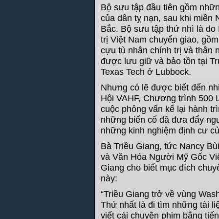
Bộ sưu tập đầu tiên gồm những
của dân tỵ nạn, sau khi miền 
Bắc. Bộ sưu tập thứ nhì là d
trị Việt Nam chuyển giao, gồm
cựu tù nhân chính trị và thân
được lưu giữ và bảo tồn tại T
Texas Tech ở Lubbock.
Nhưng có lẽ được biết đến nhi
Hội VAHF, Chương trình 500 L
cuộc phỏng vấn kể lại hành tr
những biến cố đã đưa đẩy ngư
những kinh nghiệm định cư củ
Bà Triều Giang, tức Nancy Bùi
và Văn Hóa Người Mỹ Gốc Việt
Giang cho biết mục đích chuy
này:
“Triều Giang trở về vùng Was
Thứ nhất là đi tìm những tài l
viết cái chuyện phim bằng tiế