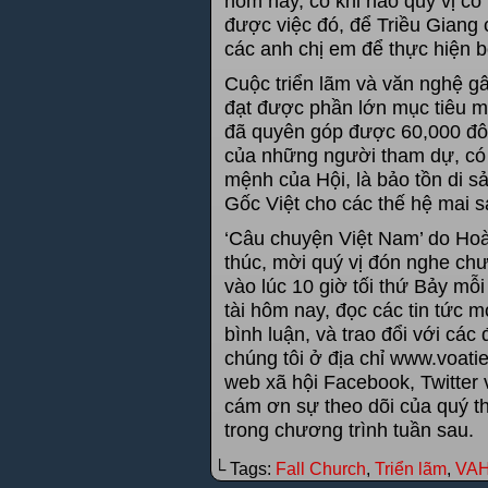
hôm nay, có khi nào quý vị có
được việc đó, để Triều Giang 
các anh chị em để thực hiện b
Cuộc triển lãm và văn nghệ g
đạt được phần lớn mục tiêu m
đã quyên góp được 60,000 đô
của những người tham dự, có 
mệnh của Hội, là bảo tồn di s
Gốc Việt cho các thế hệ mai s
‘Câu chuyện Việt Nam’ do Hoà
thúc, mời quý vị đón nghe chư
vào lúc 10 giờ tối thứ Bảy mỗi
tài hôm nay, đọc các tin tức 
bình luận, và trao đổi với các
chúng tôi ở địa chỉ www.voati
web xã hội Facebook, Twitter
cám ơn sự theo dõi của quý thí
trong chương trình tuần sau.
└ Tags:
Fall Church
,
Triển lãm
,
VA