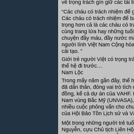
về trọng trách gìn giữ các tài l
“Các cháu có trách nhiệm để gì
Các cháu có trách nhiệm để bả
trọng hơn cả là các cháu có t
cùng trang lứa hay những tuổ
chuyện đầy máu, đầy nước mắ
người lính Việt Nam Cộng hòa
cải tạo. ”
Giới trẻ người Việt có trọng tr
thế hệ đi trước…
Nam Lộc
Trong mấy năm gần đây, thế h
đã dấn thân, đóng vai trò tíc
đồng, kể cả dự án của VAHF. Đ
Nam vùng Bắc Mỹ (UNVASA),đã
nhiều cuộc phỏng vấn cho chư
của Hội Bảo Tồn Lịch sử và 
Một trong những người trẻ tuổ
Nguyễn, cựu Chủ tịch Liên Hộ