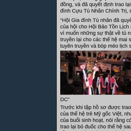
đồng, và đã quyết định trao lại
đình Cựu Tù Nhân Chính Trị,
“Hội Gia đình Tù nhân đã quyế
của hội cho Hội Bảo Tồn Lịc
vì muốn những sự thật về tù n
truyền lại cho các thế hệ mai
tuyên truyền và bóp méo lịch 
DC”
​​Trước khi tập hồ sơ được trao
của thế hệ trẻ Mỹ gốc Việt, n
của buổi sinh hoạt, nói rằng c
trao lại bó đuốc cho thế hệ sa