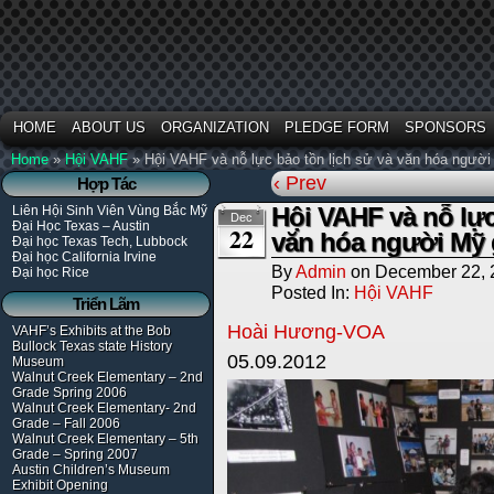
HOME
ABOUT US
ORGANIZATION
PLEDGE FORM
SPONSORS
Home
»
Hội VAHF
»
Hội VAHF và nỗ lực bảo tồn lịch sử và văn hóa người
‹ Prev
Hợp Tác
Hội VAHF và nỗ lực
Liên Hội Sinh Viên Vùng Bắc Mỹ
Dec
Đại Học Texas – Austin
22
văn hóa người Mỹ 
Đại học Texas Tech, Lubbock
Đại học California Irvine
By
Admin
on
December 22, 
Đại học Rice
Posted In:
Hội VAHF
Triển Lãm
Hoài Hương-VOA
VAHF’s Exhibits at the Bob
Bullock Texas state History
05.09.2012
Museum
Walnut Creek Elementary – 2nd
Grade Spring 2006
Walnut Creek Elementary- 2nd
Grade – Fall 2006
Walnut Creek Elementary – 5th
Grade – Spring 2007
Austin Children’s Museum
Exhibit Opening