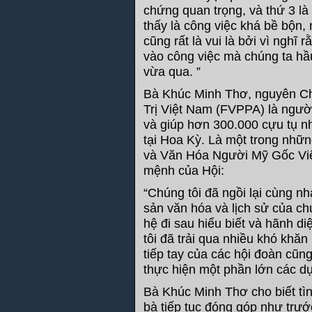
chứng quan trọng, và thứ 3 là
thấy là công việc khá bề bộn,
cũng rất là vui là bởi vì ngh
vào công việc mà chúng ta h
vừa qua. ”
Bà Khúc Minh Thơ, nguyên Ch
Trị Việt Nam (FVPPA) là người
và giúp hơn 300.000 cựu tụ nh
tại Hoa Kỳ. Là một trong nhữ
và Văn Hóa Người Mỹ Gốc Việ
mệnh của Hội:
“Chúng tôi đã ngồi lại cùng nh
sản văn hóa và lịch sử của ch
hệ đi sau hiểu biết và hãnh 
tôi đã trải qua nhiều khó khă
tiếp tay của các hội đoàn cũn
thực hiện một phần lớn các dự
Bà Khúc Minh Thơ cho biết tì
bà tiếp tục đóng góp như trư