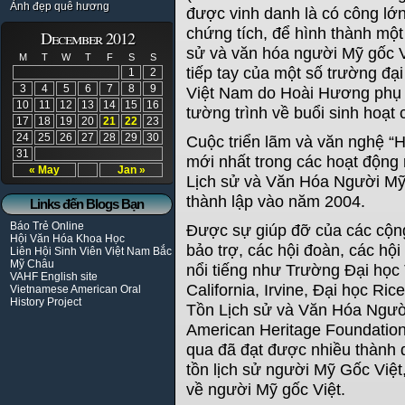
Ảnh đẹp quê hương
được vinh danh là có công lớn 
chứng tích, để hình thành một
December 2012
sử và văn hóa người Mỹ gốc Vi
M
T
W
T
F
S
S
tiếp tay của một số trường đạ
1
2
3
4
5
6
7
8
9
Việt Nam do Hoài Hương phụ 
10
11
12
13
14
15
16
tường trình về buổi sinh hoạt 
17
18
19
20
21
22
23
24
25
26
27
28
29
30
Cuộc triển lãm và văn nghệ “H
31
mới nhất trong các hoạt động
« May
Jan »
Lịch sử và Văn Hóa Người Mỹ
thành lập vào năm 2004.
Links đến Blogs Bạn
Báo Trẻ Online
Được sự giúp đỡ của các cộng
Hội Văn Hóa Khoa Học
bảo trợ, các hội đoàn, các hội
Liên Hội Sinh Viên Việt Nam Bắc
Mỹ Châu
nổi tiếng như Trường Đại học 
VAHF English site
California, Irvine, Đại học Ri
Vietnamese American Oral
History Project
Tồn Lịch sử và Văn Hóa Ngườ
American Heritage Foundation
qua đã đạt được nhiều thành 
tồn lịch sử người Mỹ Gốc Việt,
về người Mỹ gốc Việt.