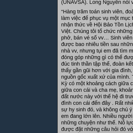
(UNAVSA). Long Nguyễn nói v
“Hàng trăm toán sinh viên, đo
làm việc để phục vụ một mục t
nhận thức về Hội Bảo Tồn Lị
Việt. Chúng tôi tổ chức nhữn
phở, bán vé số vv… Sinh viên
được bao nhiêu tiền sau nhữn
nhà vv, nhưng tụi em đã tìm m
đóng góp những gì có thể đượ
đúc tinh thần tập thể, đoàn k
thấy gần gũi hơn với gia đình
nguồn gốc xuất xứ của mình. 
Kỳ có một khoảng cách giữa c
giữa con cái và cha mẹ, khoản
đất nước này với thế hệ đi trư
đình con cái đến đây . Rất nhi
sự hy sinh đó, và không chú ý
em đang lớn lên. Nhiều người 
những chuyện như thế. Nỗ lực
được đặt những câu hỏi đó với